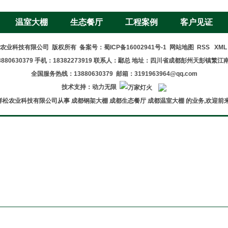
温室大棚
生态餐厅
工程案例
客户见证
成都祥松农业科技有限公司 版权所有 备案号：
蜀ICP备16002941号-1
网站地图
RSS
XM
880630379
手机：18382273919
联系人：鄢总 地址：四川省成都彭州天彭镇繁江南
全国服务热线：13880630379 邮箱：3191963964@qq.com
技术支持：
动力无限
祥松农业科技有限公司从事 成都钢架大棚 成都生态餐厅 成都温室大棚 的业务,欢迎前来