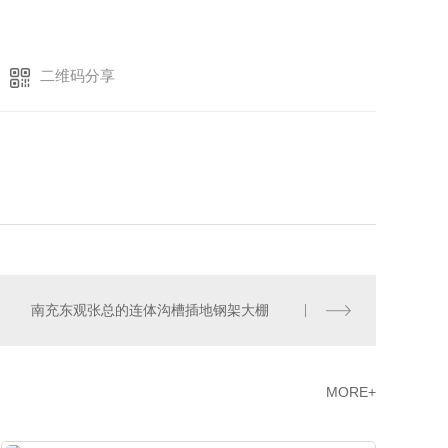
二维码分享
南充东观张总的连体沟槽插地钢架大棚
MORE+